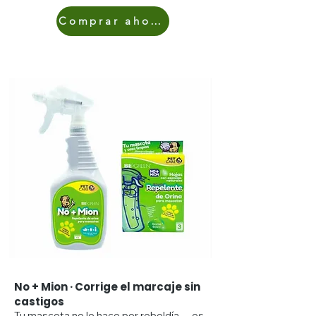
Comprar ahora
No + Mion · Corrige el marcaje sin
castigos
Tu mascota no lo hace por rebeldía… es