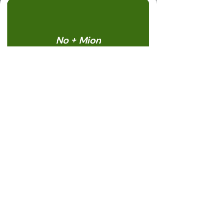
No + Mion
⭐⭐⭐⭐
4.0 / 5
"Ya no se orina en mi sillón ni en la
puerta. Con una sola aplicación se
notó la diferencia."
Cliente verificado
Mercado libre
Dog FIT